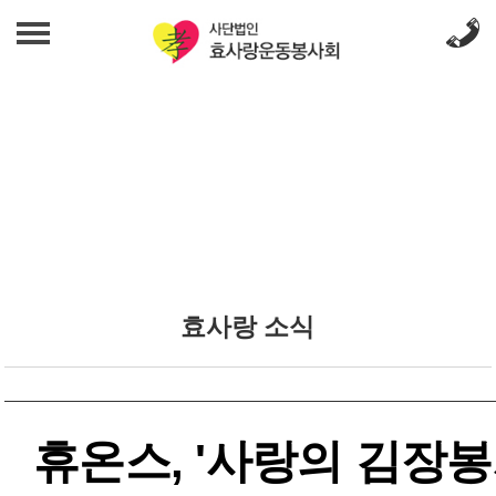
법인 소개
인사말
사업 안내
발자취
무료급식사업
효사랑 소식
조직도
밑반찬지원사업
효사랑 소식
효사랑 소식
섬기는 사람들
갤러리
노인여가문화사업
오시는 길
갤러리
푸드뱅크사업
후원 문의
휴온스, '사랑의 김장봉사
일자리창출 상담사업
후원 문의
재정보고