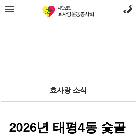
법인 소개
인사말
사업 안내
발자취
무료급식사업
효사랑 소식
조직도
밑반찬지원사업
효사랑 소식
효사랑 소식
섬기는 사람들
갤러리
노인여가문화사업
오시는 길
갤러리
푸드뱅크사업
후원 문의
2026년 태평4동 숯골
일자리창출 상담사업
후원 문의
재정보고