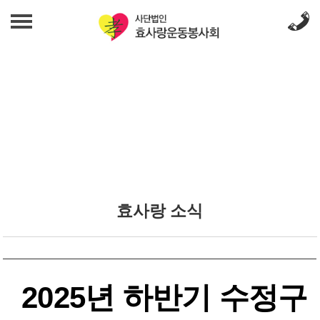
법인 소개
인사말
사업 안내
발자취
무료급식사업
효사랑 소식
조직도
밑반찬지원사업
효사랑 소식
효사랑 소식
섬기는 사람들
갤러리
노인여가문화사업
오시는 길
갤러리
푸드뱅크사업
후원 문의
2025년 하반기 수정구
일자리창출 상담사업
후원 문의
재정보고