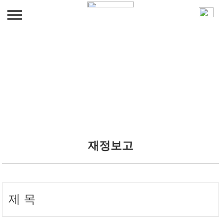
법인 소개
인사말
사업 안내
발자취
무료급식사업
효사랑 소식
조직도
밑반찬지원사업
재정보고
효사랑 소식
섬기는 사람들
갤러리
노인여가문화사업
오시는 길
갤러리
푸드뱅크사업
후원 문의
일자리창출 상담사업
후원 문의
재정보고