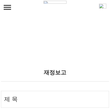
법인 소개
인사말
사업 안내
발자취
무료급식사업
효사랑 소식
조직도
밑반찬지원사업
재정보고
효사랑 소식
섬기는 사람들
갤러리
노인여가문화사업
오시는 길
갤러리
푸드뱅크사업
후원 문의
일자리창출 상담사업
후원 문의
재정보고