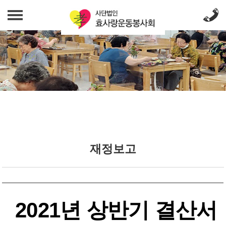
법인 소개
인사말
사업 안내
발자취
무료급식사업
효사랑 소식
조직도
밑반찬지원사업
재정보고
효사랑 소식
섬기는 사람들
갤러리
노인여가문화사업
오시는 길
갤러리
푸드뱅크사업
후원 문의
2021년 상반기 결산서
일자리창출 상담사업
후원 문의
재정보고