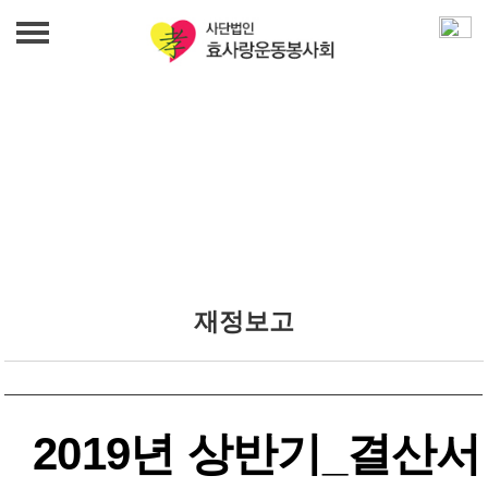
법인 소개
인사말
사업 안내
발자취
무료급식사업
효사랑 소식
조직도
밑반찬지원사업
재정보고
효사랑 소식
섬기는 사람들
갤러리
노인여가문화사업
오시는 길
갤러리
푸드뱅크사업
후원 문의
2019년 상반기_결산서
일자리창출 상담사업
후원 문의
재정보고