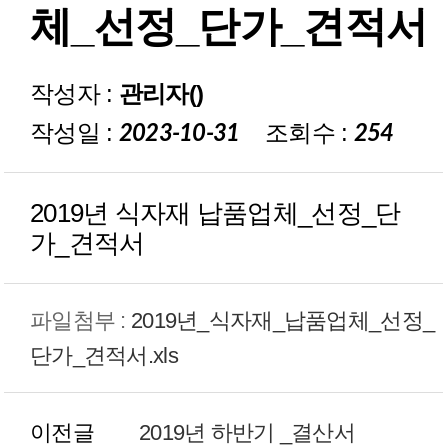
체_선정_단가_견적서
재정보고
작성자 :
관리자()
작성일 :
조회수 :
2023-10-31
254
2019년 식자재 납품업체_선정_단
가_견적서
파일첨부 :
2019년_식자재_납품업체_선정_
단가_견적서.xls
이전글
2019년 하반기 _결산서