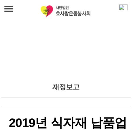
법인 소개
인사말
사업 안내
발자취
무료급식사업
효사랑 소식
조직도
밑반찬지원사업
재정보고
효사랑 소식
섬기는 사람들
갤러리
노인여가문화사업
오시는 길
갤러리
푸드뱅크사업
후원 문의
2019년 식자재 납품업
일자리창출 상담사업
후원 문의
재정보고