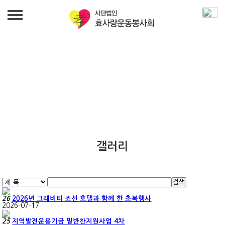
법인 소개
인사말
사업 안내
발자취
무료급식사업
효사랑 소식
조직도
밑반찬지원사업
갤러리
효사랑 소식
섬기는 사람들
갤러리
노인여가문화사업
오시는 길
검색
갤러리
푸드뱅크사업
후원 문의
26
2026년 그래비티 조선 호텔과 함께 한 초복행사
2026-07-17
일자리창출 상담사업
후원 문의
25
지역발전운용기금 밑반찬지원사업 4차
재정보고